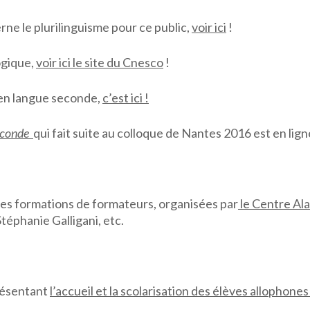
rne le plurilinguisme pour ce public,
voir ici
!
ogique,
voir ici le site du Cnesco
!
en langue seconde,
c’est ici !
econde
qui fait suite au colloque de Nantes 2016 est en ligne
es formations de formateurs, organisées par
le Centre Ala
éphanie Galligani, etc.
ésentant
l’accueil et la scolarisation des élèves allophone