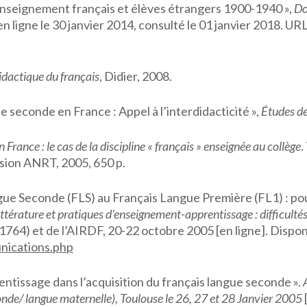
nseignement français et élèves étrangers 1900-1940 »,
Do
 en ligne le 30 janvier 2014, consulté le 01 janvier 2018. URL
idactique du français
, Didier, 2008.
econde en France : Appel à l’interdidacticité »,
Études de
France : le cas de la discipline « français » enseignée au collège
.
fusion ANRT, 2005, 650 p.
Seconde (FLS) au Français Langue Première (FL1) : pour
ittérature et pratiques d’enseignement-apprentissage : difficultés
64) et de l’AIRDF, 20-22 octobre 2005 [en ligne]. Disponi
unications.php
issage dans l’acquisition du français langue seconde ».
onde/ langue maternelle), Toulouse le 26, 27 et 28 Janvier 2005