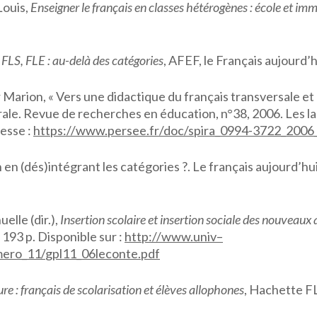
ouis,
Enseigner le français en classes hétérogènes : école et im
FLS, FLE : au-delà des catégories
, AFEF, le Français aujourd’h
 Marion, « Vers une didactique du français transversale e
pirale. Revue de recherches en éducation, n°38, 2006. Les la
resse :
https://www.persee.fr/doc/spira_0994-3722_200
on en (dés)intégrant les catégories ?. Le français aujourd’hu
le (dir.),
Insertion scolaire et insertion sociale des nouveaux 
 193 p. Disponible sur :
http
://
www
.
univ
–
mero
_11/
gpl
11_06
leconte
.
pdf
ure : franc
ais de scolarisation et élèves allophones
, Hachette F