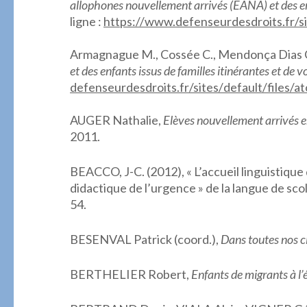
allophones nouvellement arrivés (EANA) et des enf
ligne :
https://www.
defenseurdesdroits.fr/si
.
Armagnague M., Cossée C., Mendonça Dias C., 
et des enfants issus de familles itinérantes et de 
defenseurdesdroits.fr/sites/
default/files/at
.
AUGER Nathalie,
Elèves nouvellement arrivés 
2011.
BEACCO, J-C. (2012), « L’accueil linguistique
didactique de l’urgence » de la langue de sco
54.
BESENVAL Patrick (coord.),
Dans toutes nos c
BERTHELIER Robert,
Enfants de migrants à l’