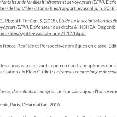
ants issus de familles itinérantes et de voyageurs (EFIV)
, Défe
tes/
default/files/atoms/files/
rapport_evascol_juin_2018.
Rigoni I. Tersigni S. (2018),
Étude sur la scolarisation des 
voyageurs (EFIV),
Défenseur des droits & INSHEA. Disponible
oms/files/
synth-evascol-num-21.12.18.pdf
en France
, Réalités et Perspectives pratiques en classe, Ed
 des « nouveaux arrivants » peu ou non francophones dans l’
larisation »
in
Klein C. (dir.) :
Le français comme langue de scola
lasses, des enfants d’immigrés
, Le Français aujourd’hui, revue
école
, Paris, L’Harmattan, 2006.