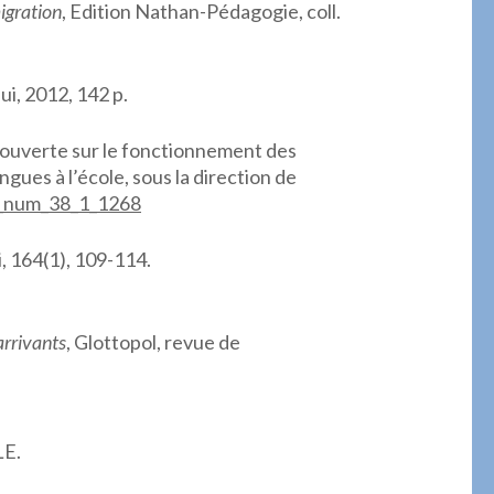
migration
, Edition Nathan-Pédagogie, coll.
ui, 2012, 142 p.
t ouverte sur le fonctionnement des
ngues à l’école, sous la direction de
6_num_38_1_1268
i, 164(1), 109-114.
arrivants
, Glottopol, revue de
LE.