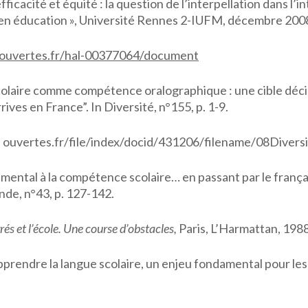
cacité et équité : la question de l’interpellation dans l’
é en éducation », Université Rennes 2-IUFM, décembre 200
s-ouvertes.fr/hal-00377064/document
aire comme compétence oralographique : une cible décis
es en France”. In Diversité, n°155, p. 1-9.
– ouvertes.fr/file/index/docid/431206/filename/08Divers
al à la compétence scolaire… en passant par le français 
onde, n°43, p. 127-142.
és et l’école. Une course d’obstacles,
Paris, L’Harmattan, 1988
ndre la langue scolaire, un enjeu fondamental pour les e