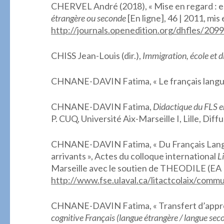
CHERVEL André (2018), « Mise en regard : e
étrangère ou seconde
[En ligne], 46 | 2011, mis
http://journals.openedition.org/dhfles/2099
CHISS Jean-Louis (dir.),
Immigration, école et d
CHNANE-DAVIN Fatima, « Le français langue s
CHNANE-DAVIN Fatima,
Didactique du FLS en 
P. CUQ, Université Aix-Marseille I, Lille, Dif
CHNANE-DAVIN Fatima, « Du Français Langue 
arrivants », Actes du colloque international
L
Marseille avec le soutien de THEODILE (EA 17
http://www.fse.ulaval.ca/litactcolaix/comm
CHNANE-DAVIN Fatima, « Transfert d’apprent
cognitive Français (langue étrangère / langue sec