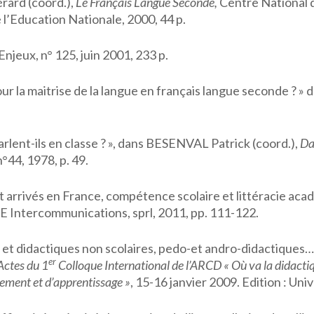
ard (coord.),
Le Français Langue Seconde,
Centre National
 l’Education Nationale, 2000, 44 p.
 Enjeux, n° 125, juin 2001, 233 p.
r la maitrise de la langue en français langue seconde ? » 
nt-ils en classe ? », dans BESENVAL Patrick (coord.),
Da
n°44, 1978, p. 49.
rivés en France, compétence scolaire et littéracie acad
.E Intercommunications, sprl, 2011, pp. 111-122.
 didactiques non scolaires, pedo-et andro-didactiques… : 
er
Actes du 1
Colloque International de l’ARCD « Où va la didactiq
ement et d’apprentissage »
, 15-16 janvier 2009. Edition : 