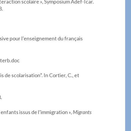
interaction scolaire », Symposium Adef-Icar.
8.
ive pour l’enseignement du français
iterb.doc
de scolarisation”. In Cortier, C., et
.
nfants issus de l’immigration »,
Migrants