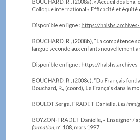
BOUCHARD, R., (2008a), « Accueil des Ena, effi
Colloque international « Efficacité et équit
Disponible en ligne :
https://halshs.archive
BOUCHARD, R., (2008b), “La compétence scol
langue seconde aux enfants nouvellement arriv
Disponible en ligne :
https://halshs.archives
BOUCHARD, R., (2008c), “Du Français fondament
Bouchard, R., (coord), Le Français dans le m
BOULOT Serge, FRADET Danielle,
Les immigr
BOYZON-FRADET Danielle, « Enseigner / appre
formation
, n° 108, mars 1997.