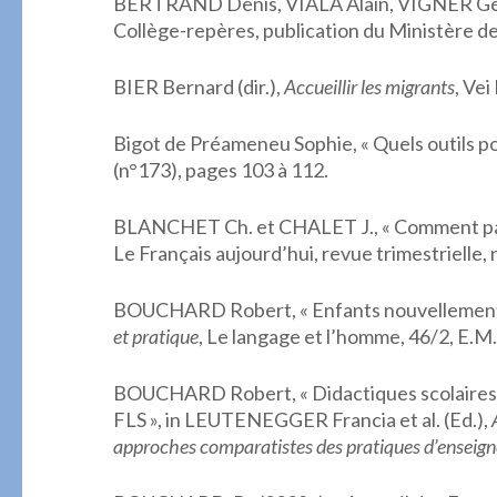
BERTRAND Denis, VIALA Alain, VIGNER Gér
Collège-repères, publication du Ministère de
BIER Bernard (dir.),
Accueillir les migrants
, Vei
Bigot de Préameneu Sophie, « Quels outils pou
(n°173), pages 103 à 112.
BLANCHET Ch. et CHALET J., « Comment parle
Le Français aujourd’hui, revue trimestrielle, 
BOUCHARD Robert, « Enfants nouvellement ar
et pratique
, Le langage et l’homme, 46/2, E.M
BOUCHARD Robert, « Didactiques scolaires et
FLS », in LEUTENEGGER Francia et al. (Ed.),
approches comparatistes des pratiques d’enseign