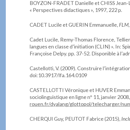
BOYZON-FRADET Danielle et CHISS Jean-L
« Perspectives didactiques », 1997, 222 p.
CADET Lucile et GUERIN Emmanuelle,
FLM, 
Cadet Lucile, Remy-Thomas Florence, Tellier
langues en classe d’initiation (CLIN) ». In: S
Françoise Delpy. pp. 37-52. Disponible à l’ad
Castellotti, V. (2009). Construire l’intégrati
doi:10.3917/lfa.164.0109
CASTELLOTTI Véronique et HUVER Emmanuel
sociolinguistique en ligne n° 11, janvier 2008,
rouen
.
fr
/
dyalang
/
glottopol
/
telecharger
/
nu
CHERQUI Guy, PEUTOT Fabrice (2015),
Incl