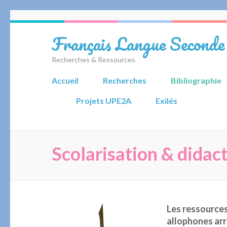
Aller
au
Français Langue Seconde
contenu
(Pressez
Recherches & Ressources
Entrée)
Accueil
Recherches
Bibliographie
Projets UPE2A
Exilés
Scolarisation & didac
Les ressources
allophones arri