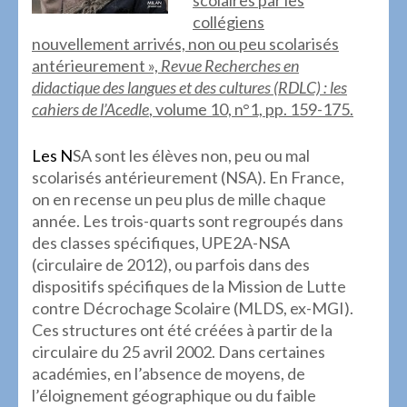
scolaires par les
collégiens
nouvellement arrivés, non ou peu scolarisés
antérieurement »,
Revue Recherches en
didactique des langues et des cultures (RDLC) : les
cahiers de l’Acedle
, volume 10, n°1, pp. 159-175.
L
es
N
SA sont les élèves non, peu ou mal
scolarisés antérieurement (NSA). En France,
on en recense un peu plus de mille chaque
année. Les trois-quarts sont regroupés dans
des classes spécifiques, UPE2A-NSA
(circulaire de 2012), ou parfois dans des
dispositifs spécifiques de la Mission de Lutte
contre Décrochage Scolaire (MLDS, ex-MGI).
Ces structures ont été créées à partir de la
circulaire du 25 avril 2002. Dans certaines
académies, en l’absence de moyens, de
l’éloignement géographique ou du faible