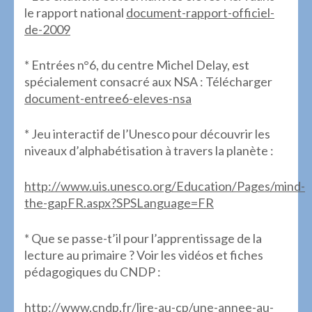
le rapport national
document-rapport-officiel-
de-2009
* Entrées n°6, du centre Michel Delay, est
spécialement consacré aux NSA : Télécharger
document-entree6-eleves-nsa
* Jeu interactif de l’Unesco pour découvrir les
niveaux d’alphabétisation à travers la planète :
http://www.uis.unesco.org/Education/Pages/mind-
the-gapFR.aspx?SPSLanguage=FR
* Que se passe-t’il pour l’apprentissage de la
lecture au primaire ? Voir les vidéos et fiches
pédagogiques du CNDP :
http://www.cndp.fr/lire-au-cp/une-annee-au-