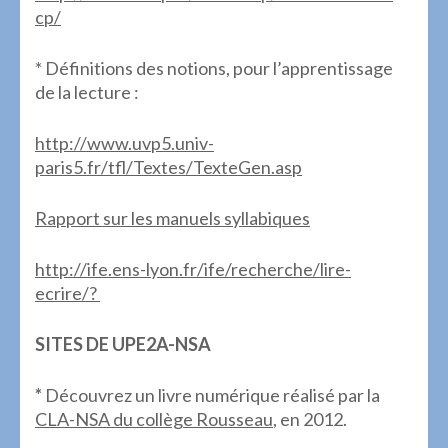
cp/
* Définitions des notions, pour l’apprentissage
de la lecture :
http://www.uvp5.univ-
paris5.fr/tfl/Textes/TexteGen.asp
Rapport sur les manuels syllabiques
http://ife.ens-lyon.fr/ife/recherche/lire-
ecrire/?
SITES DE UPE2A-NSA
*
Découvrez un livre numérique réalisé par la
CLA-NSA du collège Rousseau
, en 2012.