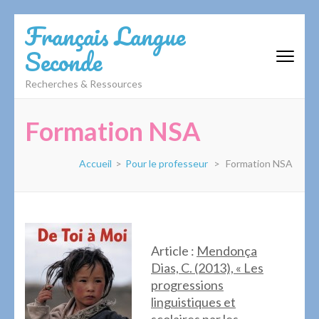
Aller
Français Langue
au
Seconde
contenu
(Pressez
Recherches & Ressources
Entrée)
Formation NSA
Accueil
>
Pour le professeur
>
Formation NSA
Article :
Mendonça
Dias, C. (2013), « Les
progressions
linguistiques et