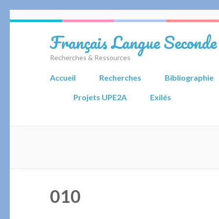
Aller
au
Français Langue Seconde
contenu
(Pressez
Recherches & Ressources
Entrée)
Accueil
Recherches
Bibliographie
Projets UPE2A
Exilés
010