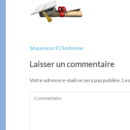
Navigation
Séquences FLSorbonne
de
l’article
Laisser un commentaire
Votre adresse e-mail ne sera pas publiée.
Les