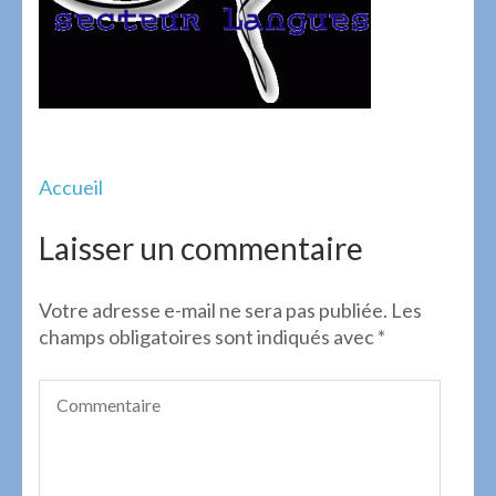
Navigation
Accueil
de
l’article
Laisser un commentaire
Votre adresse e-mail ne sera pas publiée.
Les
champs obligatoires sont indiqués avec
*