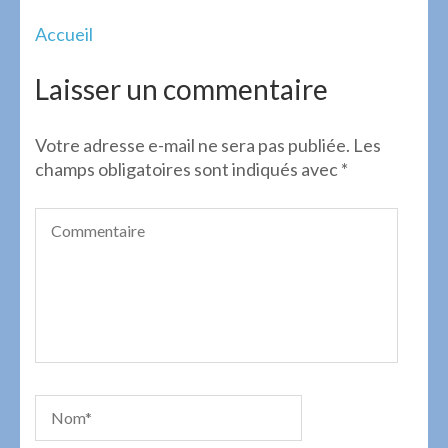
Navigation
Accueil
de
l’article
Laisser un commentaire
Votre adresse e-mail ne sera pas publiée.
Les
champs obligatoires sont indiqués avec
*