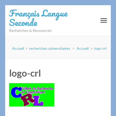
Aller
Français Langue
au
Seconde
contenu
(Pressez
Recherches & Ressources
Entrée)
Accueil
>
recherches universitaires
>
Accueil
>
logo-crl
logo-crl