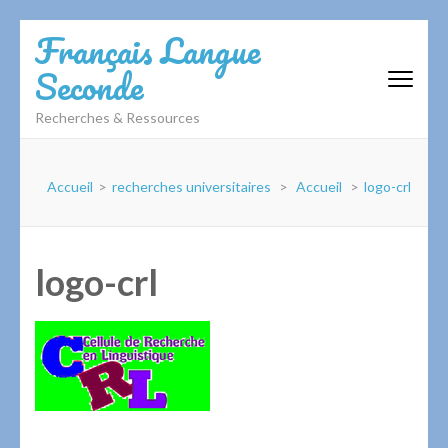
Aller
Français Langue
au
Seconde
contenu
(Pressez
Recherches & Ressources
Entrée)
Accueil
>
recherches universitaires
>
Accueil
>
logo-crl
logo-crl