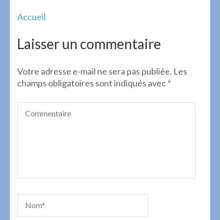
Navigation
Accueil
de
l’article
Laisser un commentaire
Votre adresse e-mail ne sera pas publiée.
Les
champs obligatoires sont indiqués avec
*