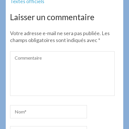
Navigation
Textes officiels
de
l’article
Laisser un commentaire
Votre adresse e-mail ne sera pas publiée.
Les
champs obligatoires sont indiqués avec
*