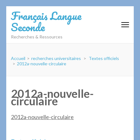
Aller
Français Langue
au
Seconde
contenu
(Pressez
Recherches & Ressources
Entrée)
Accueil
>
recherches universitaires
>
Textes officiels
>
2012a-nouvelle-circulaire
2012a-nouvelle-
circulaire
2012a-nouvelle-circulaire