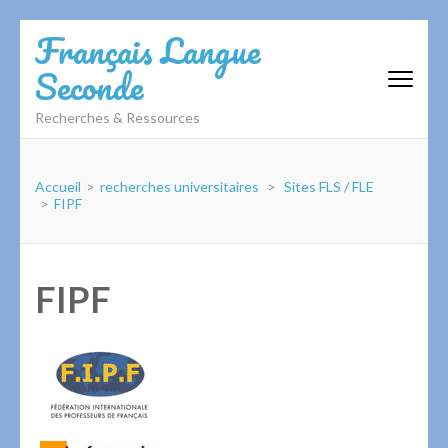
Aller
Français Langue
au
Seconde
contenu
(Pressez
Recherches & Ressources
Entrée)
Accueil
>
recherches universitaires
>
Sites FLS / FLE
>
FIPF
FIPF