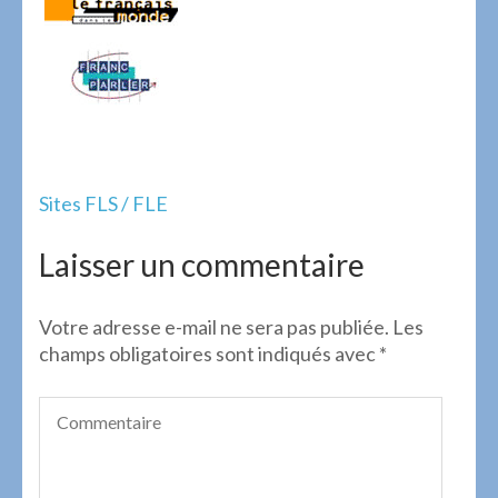
Navigation
Sites FLS / FLE
de
l’article
Laisser un commentaire
Votre adresse e-mail ne sera pas publiée.
Les
champs obligatoires sont indiqués avec
*