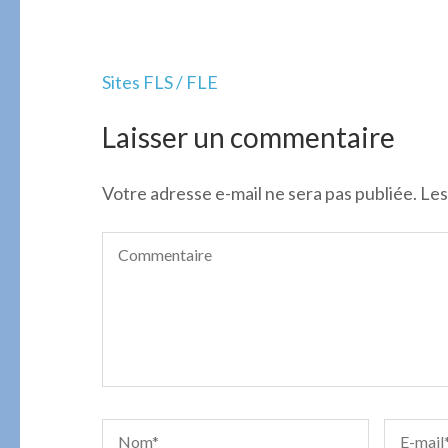
Navigation
Sites FLS / FLE
de
l’article
Laisser un commentaire
Votre adresse e-mail ne sera pas publiée.
Les