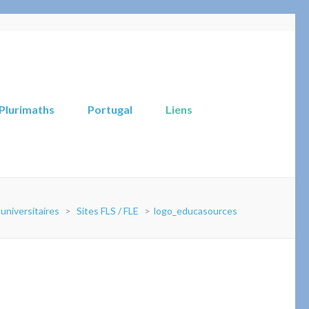
Plurimaths
Portugal
Liens
universitaires
>
Sites FLS / FLE
>
logo_educasources