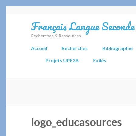
Aller
au
Français Langue Seconde
contenu
(Pressez
Recherches & Ressources
Entrée)
Accueil
Recherches
Bibliographie
Projets UPE2A
Exilés
logo_educasources