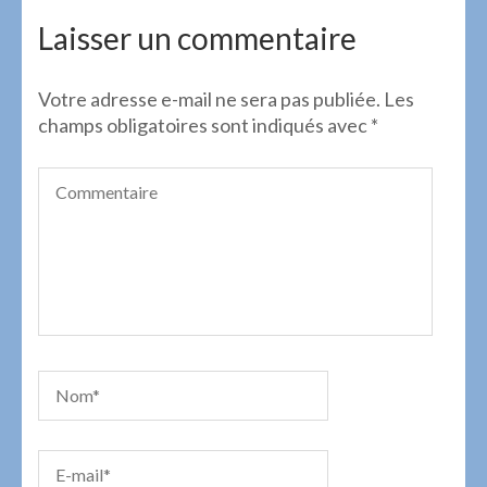
de
l’article
Laisser un commentaire
Votre adresse e-mail ne sera pas publiée.
Les
champs obligatoires sont indiqués avec
*