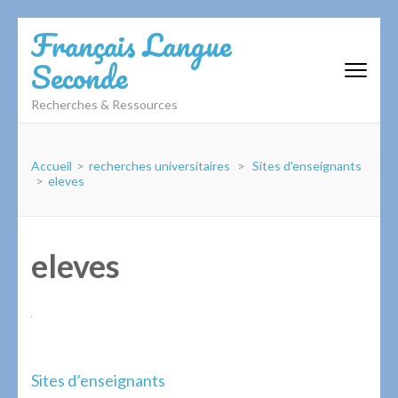
Aller
Français Langue
au
Seconde
contenu
(Pressez
Recherches & Ressources
Entrée)
Accueil
>
recherches universitaires
>
Sites d'enseignants
>
eleves
eleves
Navigation
Sites d’enseignants