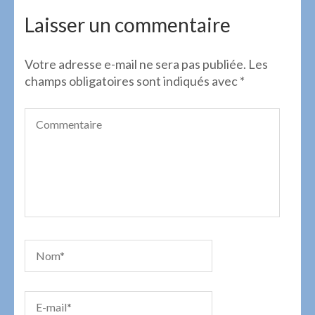
de
l’article
Laisser un commentaire
Votre adresse e-mail ne sera pas publiée.
Les
champs obligatoires sont indiqués avec
*