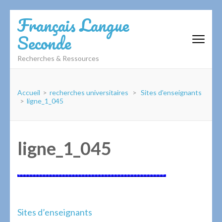
Aller
Français Langue
au
Seconde
contenu
(Pressez
Recherches & Ressources
Entrée)
Accueil
>
recherches universitaires
>
Sites d'enseignants
>
ligne_1_045
ligne_1_045
Navigation
Sites d’enseignants