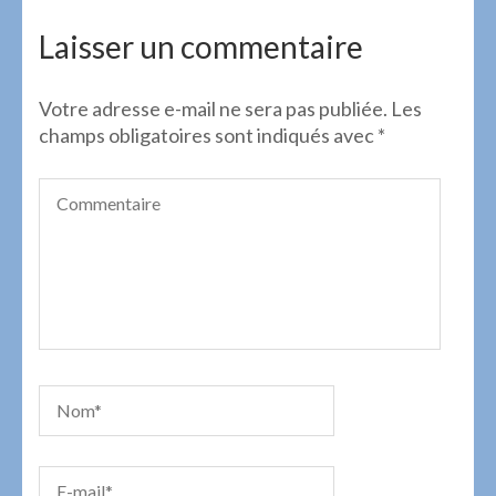
de
l’article
Laisser un commentaire
Votre adresse e-mail ne sera pas publiée.
Les
champs obligatoires sont indiqués avec
*