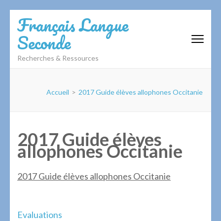
Aller
Français Langue
au
Seconde
contenu
(Pressez
Recherches & Ressources
Entrée)
Accueil
>
2017 Guide élèves allophones Occitanie
2017 Guide élèves
allophones Occitanie
2017 Guide élèves allophones Occitanie
Navigation
Evaluations