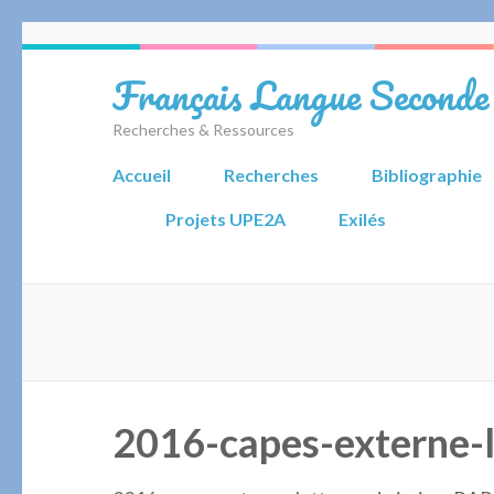
Aller
au
Français Langue Seconde
contenu
(Pressez
Recherches & Ressources
Entrée)
Accueil
Recherches
Bibliographie
Projets UPE2A
Exilés
2016-capes-externe