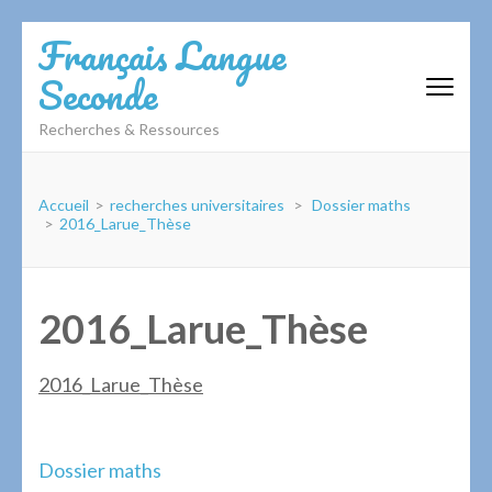
Aller
Français Langue
au
Seconde
contenu
(Pressez
Recherches & Ressources
Entrée)
Accueil
>
recherches universitaires
>
Dossier maths
>
2016_Larue_Thèse
2016_Larue_Thèse
2016_Larue_Thèse
Navigation
Dossier maths