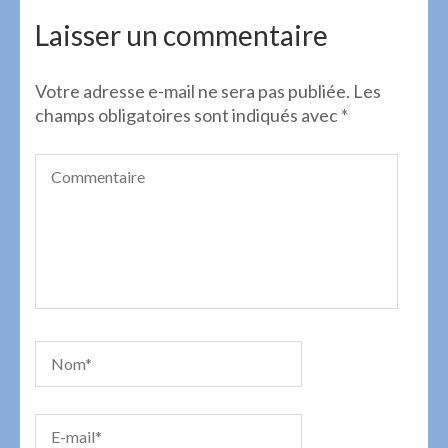
de
l’article
Laisser un commentaire
Votre adresse e-mail ne sera pas publiée.
Les
champs obligatoires sont indiqués avec
*