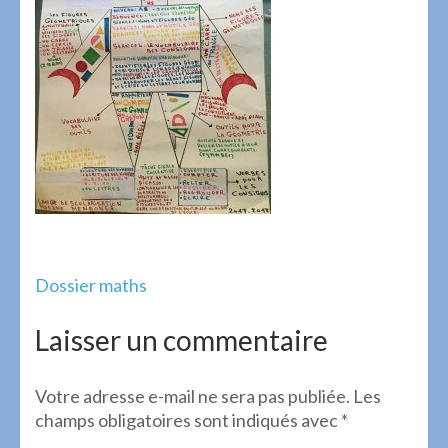
Navigation
Dossier maths
de
l’article
Laisser un commentaire
Votre adresse e-mail ne sera pas publiée.
Les
champs obligatoires sont indiqués avec
*