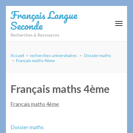
Aller
Français Langue
au
Seconde
contenu
(Pressez
Recherches & Ressources
Entrée)
Accueil
>
recherches universitaires
>
Dossier maths
>
Français maths 4ème
Français maths 4ème
Français maths 4ème
Navigation
Dossier maths