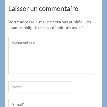
de
l’article
Laisser un commentaire
Votre adresse e-mail ne sera pas publiée.
Les
champs obligatoires sont indiqués avec
*