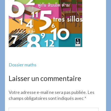
Navigation
Dossier maths
de
l’article
Laisser un commentaire
Votre adresse e-mail ne sera pas publiée.
Les
champs obligatoires sont indiqués avec
*