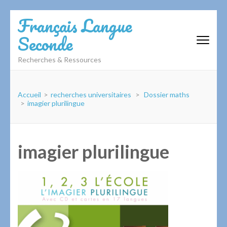
Aller
Français Langue
au
Seconde
contenu
(Pressez
Recherches & Ressources
Entrée)
Accueil
>
recherches universitaires
>
Dossier maths
>
imagier plurilingue
imagier plurilingue