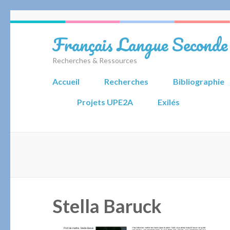
Aller
au
Français Langue Seconde
contenu
(Pressez
Recherches & Ressources
Entrée)
Accueil
Recherches
Bibliographie
Projets UPE2A
Exilés
Stella Baruck