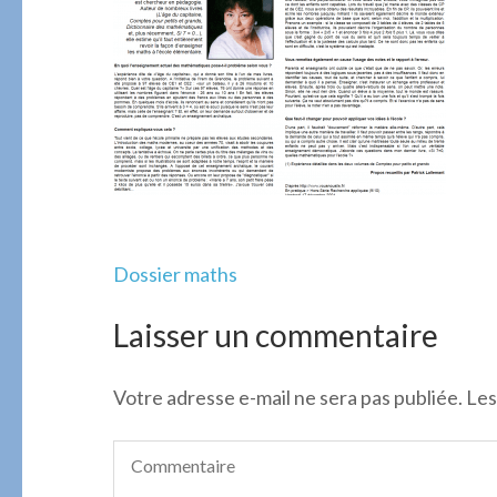
Navigation
Dossier maths
de
l’article
Laisser un commentaire
Votre adresse e-mail ne sera pas publiée.
Les