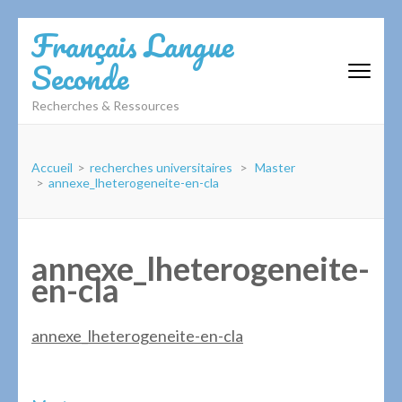
Aller
Français Langue
au
Seconde
contenu
(Pressez
Recherches & Ressources
Entrée)
Accueil
>
recherches universitaires
>
Master
>
annexe_lheterogeneite-en-cla
annexe_lheterogeneite-
en-cla
annexe_lheterogeneite-en-cla