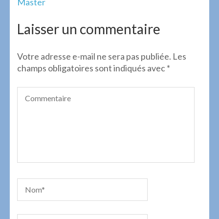
Navigation
Master
de
l’article
Laisser un commentaire
Votre adresse e-mail ne sera pas publiée.
Les
champs obligatoires sont indiqués avec
*