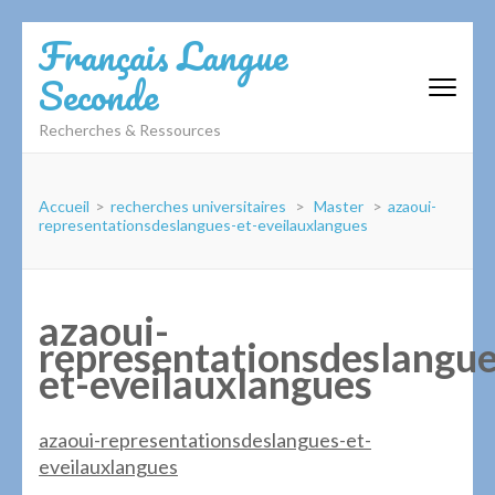
Aller
Français Langue
au
Seconde
contenu
(Pressez
Recherches & Ressources
Entrée)
Accueil
>
recherches universitaires
>
Master
>
azaoui-
representationsdeslangues-et-eveilauxlangues
azaoui-
representationsdeslangue
et-eveilauxlangues
azaoui-representationsdeslangues-et-
eveilauxlangues