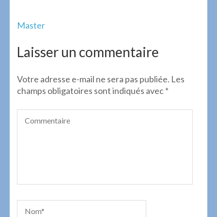
Navigation
Master
de
l’article
Laisser un commentaire
Votre adresse e-mail ne sera pas publiée.
Les
champs obligatoires sont indiqués avec
*