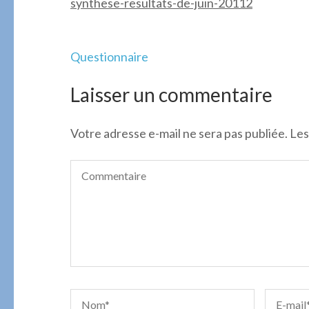
synthese-resultats-de-juin-20112
Navigation
Questionnaire
de
l’article
Laisser un commentaire
Votre adresse e-mail ne sera pas publiée.
Les