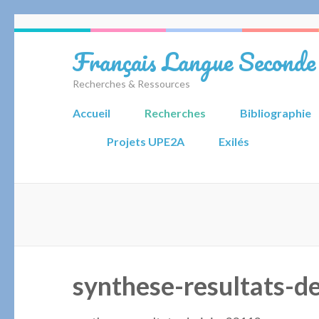
Aller
au
Français Langue Seconde
contenu
(Pressez
Recherches & Ressources
Entrée)
Accueil
Recherches
Bibliographie
Projets UPE2A
Exilés
synthese-resultats-d