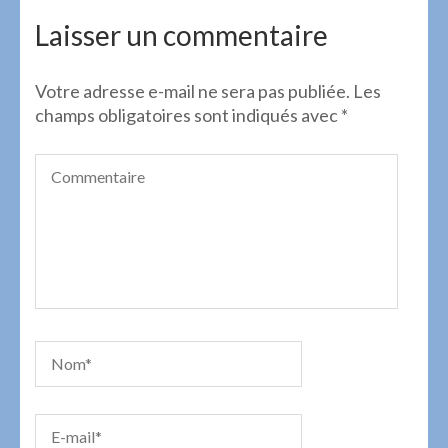
de
l’article
Laisser un commentaire
Votre adresse e-mail ne sera pas publiée.
Les
champs obligatoires sont indiqués avec
*