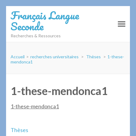
Aller
Français Langue
au
Seconde
contenu
(Pressez
Recherches & Ressources
Entrée)
Accueil
>
recherches universitaires
>
Thèses
>
1-these-
mendonca1
1-these-mendonca1
1-these-mendonca1
Navigation
Thèses