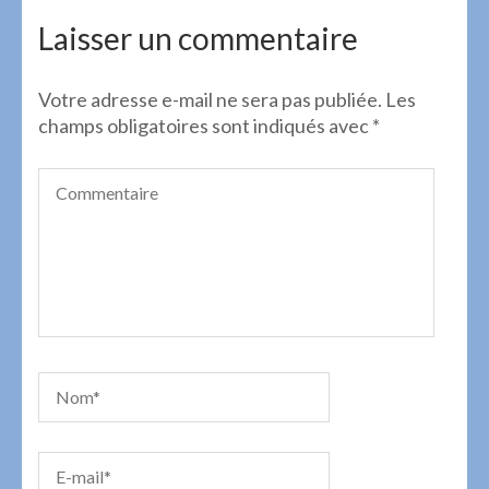
de
l’article
Laisser un commentaire
Votre adresse e-mail ne sera pas publiée.
Les
champs obligatoires sont indiqués avec
*