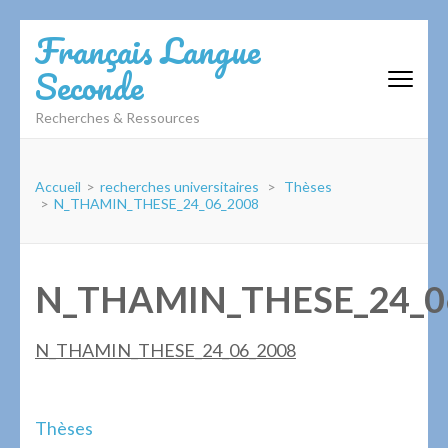
Aller
Français Langue
au
Seconde
contenu
(Pressez
Recherches & Ressources
Entrée)
Accueil
>
recherches universitaires
>
Thèses
>
N_THAMIN_THESE_24_06_2008
N_THAMIN_THESE_24_0
N_THAMIN_THESE_24_06_2008
Navigation
Thèses