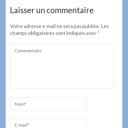
de
l’article
Laisser un commentaire
Votre adresse e-mail ne sera pas publiée.
Les
champs obligatoires sont indiqués avec
*