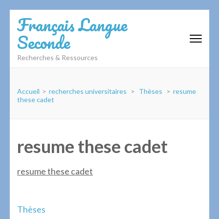
Aller
Français Langue
au
Seconde
contenu
(Pressez
Recherches & Ressources
Entrée)
Accueil
>
recherches universitaires
>
Thèses
>
resume
these cadet
resume these cadet
resume these cadet
Navigation
Thèses