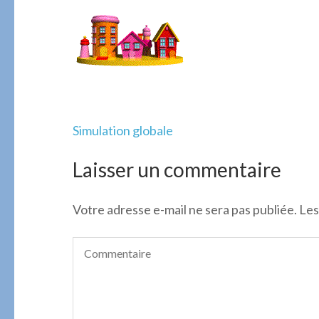
Navigation
Simulation globale
de
l’article
Laisser un commentaire
Votre adresse e-mail ne sera pas publiée.
Les