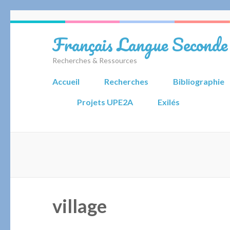
Aller
au
Français Langue Seconde
contenu
(Pressez
Recherches & Ressources
Entrée)
Accueil
Recherches
Bibliographie
Projets UPE2A
Exilés
village