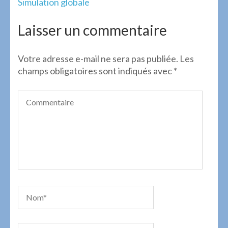
Navigation
Simulation globale
de
l’article
Laisser un commentaire
Votre adresse e-mail ne sera pas publiée.
Les
champs obligatoires sont indiqués avec
*