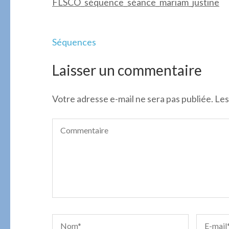
FLSCO_séquence_séance_mariam_justine
Navigation
Séquences
de
l’article
Laisser un commentaire
Votre adresse e-mail ne sera pas publiée.
Les