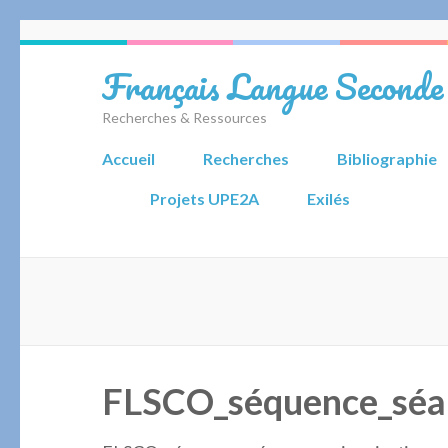
Aller
au
Français Langue Seconde
contenu
(Pressez
Recherches & Ressources
Entrée)
Accueil
Recherches
Bibliographie
Projets UPE2A
Exilés
FLSCO_séquence_séa