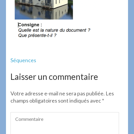
Navigation
Séquences
de
l’article
Laisser un commentaire
Votre adresse e-mail ne sera pas publiée.
Les
champs obligatoires sont indiqués avec
*