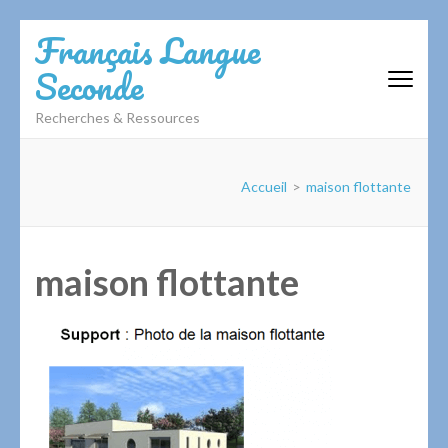
Aller
Français Langue
au
Seconde
contenu
(Pressez
Recherches & Ressources
Entrée)
Accueil
>
maison flottante
maison flottante