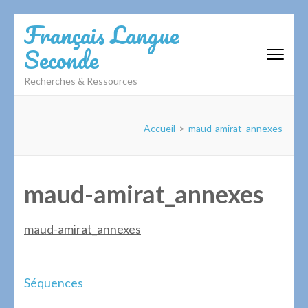
Aller
Français Langue
au
Seconde
contenu
(Pressez
Recherches & Ressources
Entrée)
Accueil
>
maud-amirat_annexes
maud-amirat_annexes
maud-amirat_annexes
Navigation
Séquences
de