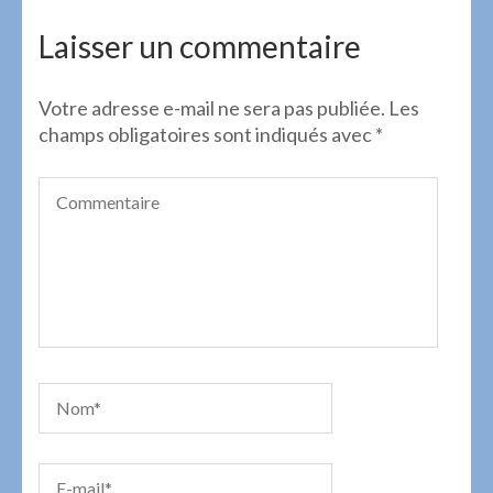
de
l’article
Laisser un commentaire
Votre adresse e-mail ne sera pas publiée.
Les
champs obligatoires sont indiqués avec
*