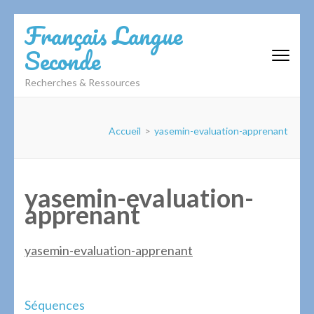
Aller
Français Langue
au
Seconde
contenu
(Pressez
Recherches & Ressources
Entrée)
Accueil
>
yasemin-evaluation-apprenant
yasemin-evaluation-
apprenant
yasemin-evaluation-apprenant
Navigation
Séquences