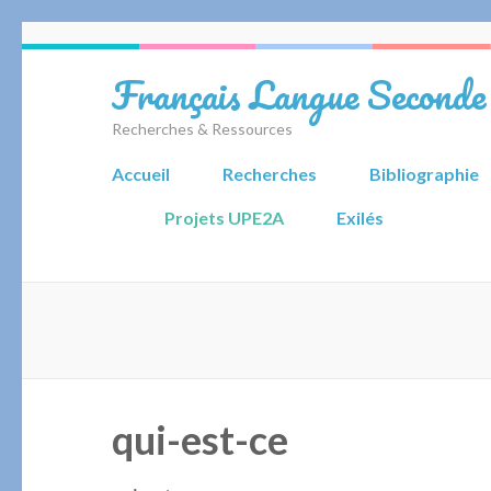
Aller
au
Français Langue Seconde
contenu
(Pressez
Recherches & Ressources
Entrée)
Accueil
Recherches
Bibliographie
Projets UPE2A
Exilés
qui-est-ce