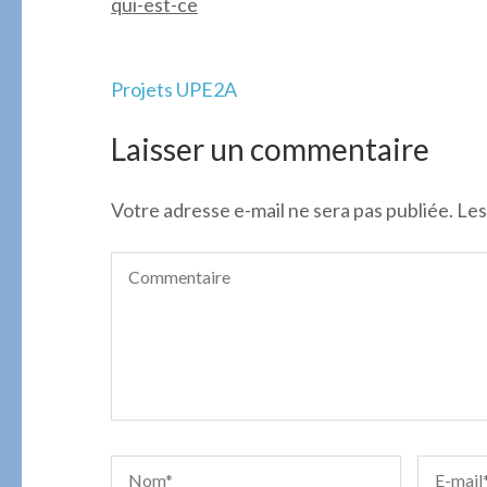
qui-est-ce
Navigation
Projets UPE2A
de
l’article
Laisser un commentaire
Votre adresse e-mail ne sera pas publiée.
Les