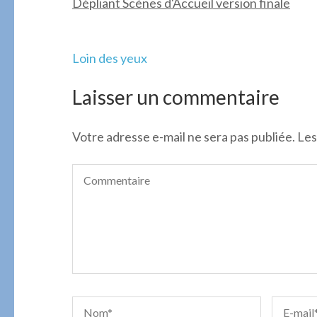
Dépliant Scènes d'Accueil version finale
Navigation
Loin des yeux
de
l’article
Laisser un commentaire
Votre adresse e-mail ne sera pas publiée.
Les