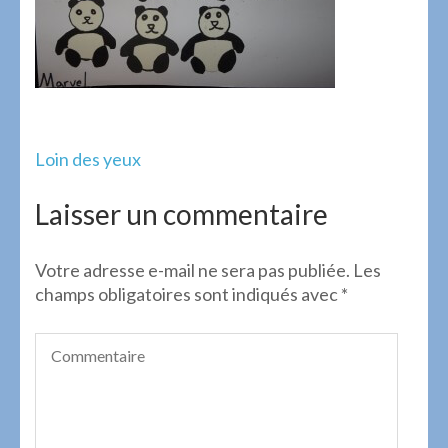
Navigation
Loin des yeux
de
l’article
Laisser un commentaire
Votre adresse e-mail ne sera pas publiée.
Les
champs obligatoires sont indiqués avec
*