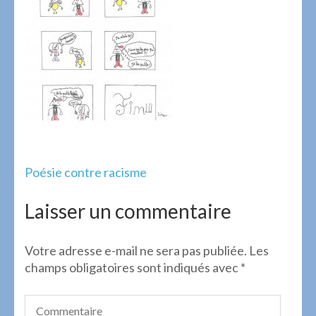
Navigation
Poésie contre racisme
de
l’article
Laisser un commentaire
Votre adresse e-mail ne sera pas publiée.
Les
champs obligatoires sont indiqués avec
*