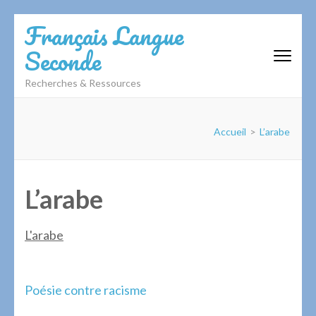
Aller
Français Langue
au
Seconde
contenu
(Pressez
Recherches & Ressources
Entrée)
Accueil
>
L’arabe
L’arabe
L'arabe
Navigation
Poésie contre racisme
de